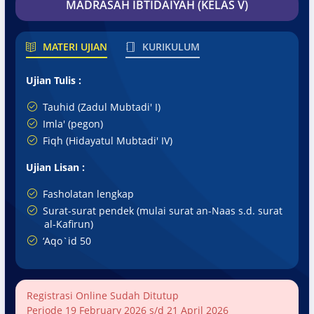
MADRASAH IBTIDAIYAH (KELAS V)
MATERI UJIAN
KURIKULUM
Ujian Tulis :
Tauhid (Zadul Mubtadi' I)
Imla' (pegon)
Fiqh (Hidayatul Mubtadi' IV)
Ujian Lisan :
Fasholatan lengkap
Surat-surat pendek (mulai surat an-Naas s.d. surat
al-Kafirun)
‘Aqo`id 50
Registrasi Online Sudah Ditutup
Periode 19 February 2026 s/d 21 April 2026