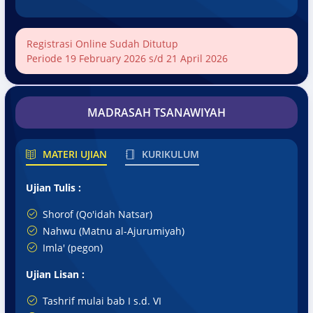
Registrasi Online Sudah Ditutup
Periode 19 February 2026 s/d 21 April 2026
MADRASAH TSANAWIYAH
MATERI UJIAN
KURIKULUM
Ujian Tulis :
Shorof (Qo'idah Natsar)
Nahwu (Matnu al-Ajurumiyah)
Imla' (pegon)
Ujian Lisan :
Tashrif mulai bab I s.d. VI