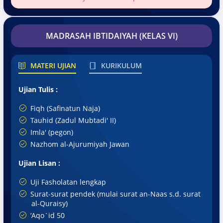
MADRASAH IBTIDAIYAH (KELAS VI)
MATERI UJIAN
KURIKULUM
Ujian Tulis :
Fiqh (Safinatun Naja)
Tauhid (Zadul Mubtadi' II)
Imla' (pegon)
Nazhom al-Ajurumiyah Jawan
Ujian Lisan :
Uji Fasholatan lengkap
Surat-surat pendek (mulai surat an-Naas s.d. surat
al-Quraisy)
‘Aqo`id 50