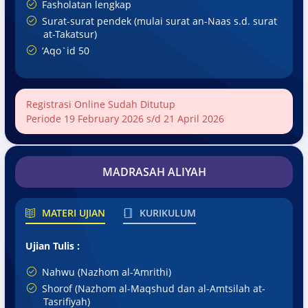
Fasholatan lengkap
Surat-surat pendek (mulai surat an-Naas s.d. surat
at-Takatsur)
‘Aqo`id 50
Registrasi Online Sudah Ditutup
Periode 19 February 2026 s/d 21 April 2026
MADRASAH ALIYAH
MATERI UJIAN
KURIKULUM
Ujian Tulis :
Nahwu (Nazhom al-‘Amrithi)
Shorof (Nazhom al-Maqshud dan al-Amtsilah at-
Tasrifiyah)