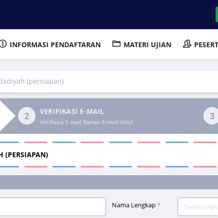
INFORMASI PENDAFTARAN
MATERI UJIAN
PESER
dadiyah (persiapan)
VERIFIKASI E-MAIL
Verifikasi E-mail Bahwa E-mail Valid.
 (PERSIAPAN)
Nama Lengkap
*