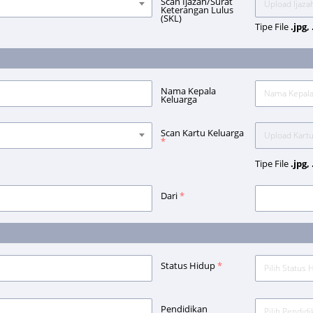
Scan Ijazah/Surat
Keterangan Lulus
(SKL)
Tipe File
.jpg,
Nama Kepala
Keluarga
Scan Kartu Keluarga
*
Tipe File
.jpg,
Dari
*
Status Hidup
*
Pilih Status 
Pendidikan
Pilih Pendidi