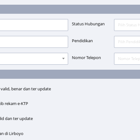
Status Hubungan
Pilih Status
Pendidikan
Pilih Pendidi
Nomor Telepon
alid, benar dan ter update
ib rekam e-KTP
id dan ter update
n di Lirboyo