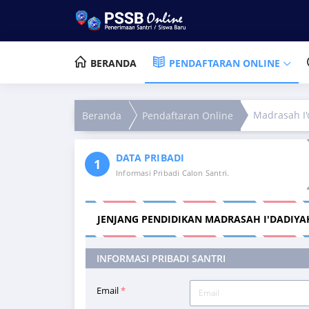
BERANDA
PENDAFTARAN ONLINE
Madrasah I'
Beranda
Pendaftaran Online
DATA PRIBADI
Informasi Pribadi Calon Santri.
JENJANG PENDIDIKAN MADRASAH I'DADIYAH
INFORMASI PRIBADI SANTRI
Email
*