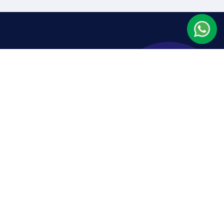
KS PENTING
impunan Alumni Santri Lirboyo
ajnah Bahtsul Masail
ajnah Falakiyah
embaga Ittihadul Muballighin (LIM)
ownload Brosur Pondok Lirboyo
ownload Brosur MHM TA. 2026-2027 M.
ownload Brosur Ma'had Aly Lirboyo
ownload Aplikasi Simponi Lirboyo