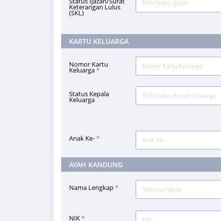
Status Ijazah/Surat
Pilih Status Ijazah
Keterangan Lulus
(SKL)
KARTU KELUARGA
Nomor Kartu
Keluarga
*
Status Kepala
Pilih Status Kepala Keluarga
Keluarga
Anak Ke-
*
AYAH KANDUNG
Nama Lengkap
*
NIK
*