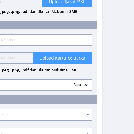
Upload Ijazah/SKL
 .jpeg, .png, .pdf
dan Ukuran Maksimal
3MB
Upload Kartu Keluarga
 .jpeg, .png, .pdf
dan Ukuran Maksimal
3MB
Saudara
Hidup
kan