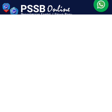
Penerimaan Santri / Siswa Baru (PSSB) Online merupakan
merupakan layanan pendaftaran santri putra Madrasah
Hidayatul Mubtadiin Pondok Pesantren Lirboyo yang
dilakukan secara online. PSSB online dirancang untuk
melakukan otomatisasi seleksi penerimaan santri/siswa
baru, mulai dari proses pendaftaran hingga pengumuman
hasil seleksi ujian masuk, yang dilakukan secara online
dan realtime.
HUBUNGI KAMI
MADRASAH HIDAYATUL MUBTADIIN
Jl. KH. Abdul Karim 002/ 001 Lirboyo Mojoroto Kota
Kediri
(0354) 773608 / WA +62 851-7205-1925