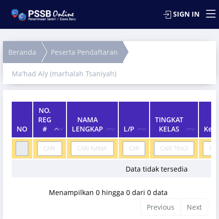
SIGN IN
Beranda
Peserta Pendaftaran
Ma'had Aly (marhalah Tsaniyah)
NO.
REG
NAMA
TINGKAT
NO
#
LENGKAP
L/P
KELAS
Ket
Data tidak tersedia
Menampilkan 0 hingga 0 dari 0 data
Previous
Next